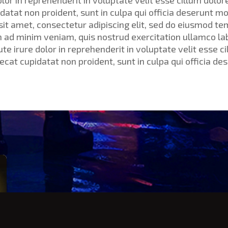
lor in reprehenderit in voluptate velit esse cillum dolore
atat non proident, sunt in culpa qui officia deserunt mol
t amet, consectetur adipiscing elit, sed do eiusmod tem
 ad minim veniam, quis nostrud exercitation ullamco labor
 irure dolor in reprehenderit in voluptate velit esse ci
ecat cupidatat non proident, sunt in culpa qui officia des